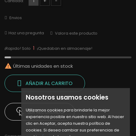
+
-
Cantidad:
Envios
Haz una pregunta
Valora este producto
1
¡Rapido! Solo
¡Quedaban en almacenaje!

Últimas unidades en stock
AÑADIR AL CARRITO
Nosotros usamos cookies
Utilizamos cookies para brindarle la mejor
SER RECORDADO
experiencia posible en nuestro sitio web. Al hacer
clic en Aceptar, acepta nuestra política de
cookies. Si desea cambiar sus preferencias de