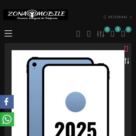
967238442
0
0
0