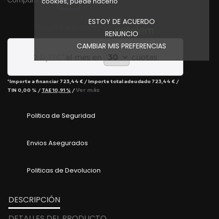
Compartir en :
cookies, puede hacerlo
ESTOY DE ACUERDO
Págalo a plazos con
RENUNCIO
CAMBIAR MIS PREFERENCIAS
24,11
€*
al mes en
cuotas
*Importe a financiar
723,44 €
/
Importe total adeudado
723,44 €
/
Ver más
TIN
0,00 %
/
TAE
10,91 %
/
Politica de Seguridad
Envios Asegurados
Politicas de Devolucion
DESCRIPCIÓN
DETALLES DEL PRODUCTO