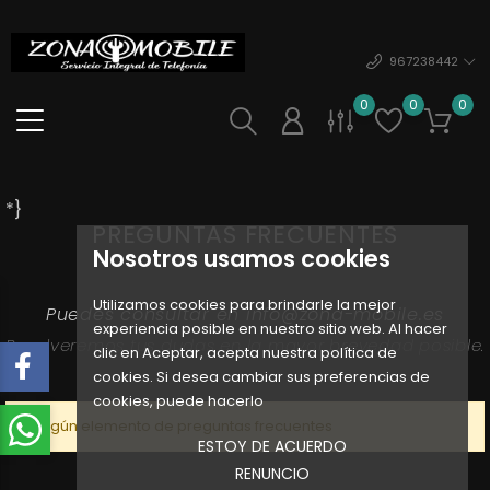
967238442
0
0
0
*}
PREGUNTAS FRECUENTES
Nosotros usamos cookies
Utilizamos cookies para brindarle la mejor
Puedes consultar en info@zona-mobile.es
experiencia posible en nuestro sitio web. Al hacer
Resolveremos tus dudas en la mayor brevedad posible.
clic en Aceptar, acepta nuestra política de
cookies. Si desea cambiar sus preferencias de
cookies, puede hacerlo
Ningún elemento de preguntas frecuentes
ESTOY DE ACUERDO
RENUNCIO